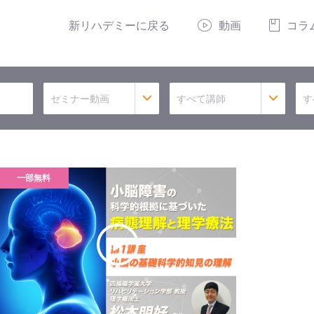
新リハデミーに戻る
動画
コラ
セミナー動画
すべて講師
す
一部無料