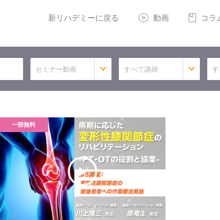
新リハデミーに戻る
動画
コラ
セミナー動画
すべて講師
す
一部無料