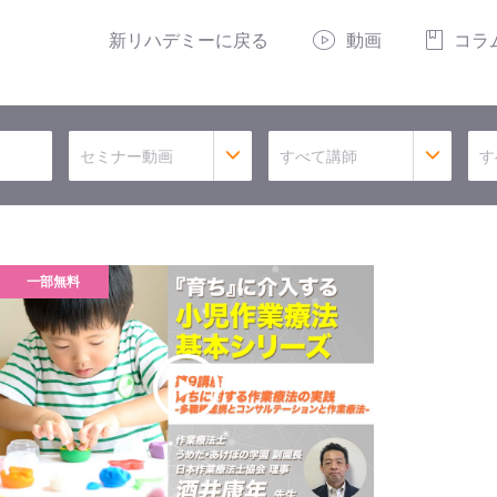
新リハデミーに戻る
動画
コラ
セミナー動画
すべて講師
す
一部無料