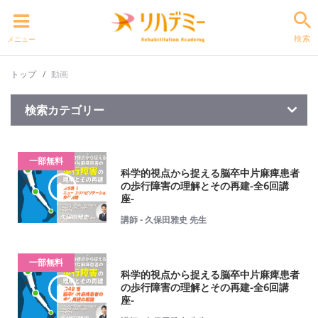
検索
メニュー
トップ
動画
検索カテゴリー
一部無料
科学的視点から捉える脳卒中片麻痺患者
の歩行障害の理解とその再建-全6回講
座-
講師 - 久保田雅史 先生
一部無料
科学的視点から捉える脳卒中片麻痺患者
の歩行障害の理解とその再建-全6回講
座-