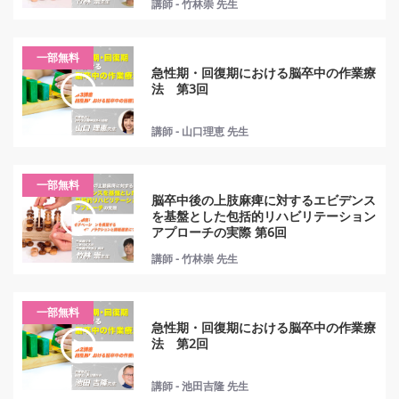
講師 - 竹林崇 先生
一部無料
急性期・回復期における脳卒中の作業療
法 第3回
講師 - 山口理恵 先生
一部無料
脳卒中後の上肢麻痺に対するエビデンス
を基盤とした包括的リハビリテーション
アプローチの実際 第6回
講師 - 竹林崇 先生
一部無料
急性期・回復期における脳卒中の作業療
法 第2回
講師 - 池田吉隆 先生