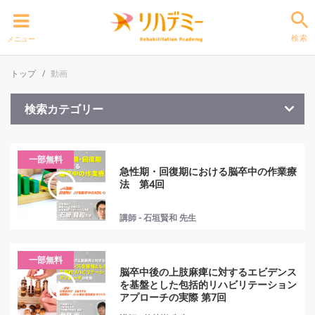
検索
メニュー
トップ
動画
検索カテゴリー
一部無料
急性期・回復期における脳卒中の作業療
法 第4回
講師 - 石垣賢和 先生
一部無料
脳卒中後の上肢麻痺に対するエビデンス
を基盤とした包括的リハビリテーション
アプローチの実際 第7回