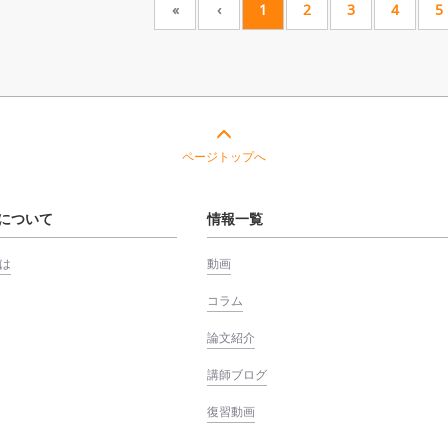
«
‹
1
2
3
4
5
ページトップへ
について
情報一覧
は
動画
コラム
論文紹介
講師ブログ
復習動画