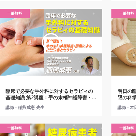
一部無料
一部無料
臨床で必要な手外科に対するセラピィの
明日の
基礎知識 第2講座：手の末梢神経障害・
限の科学 第2講座：関節可動域制限
損傷による機能障害とセラピィ
解する
講師 - 稲熊成憲 先生
講師 - 
一部無料
一部無料