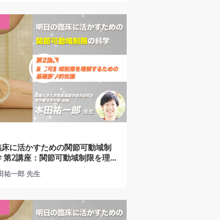
臨床に活かすための関節可動域制
を理
ための基礎医学的知識
本田祐一郎 先生