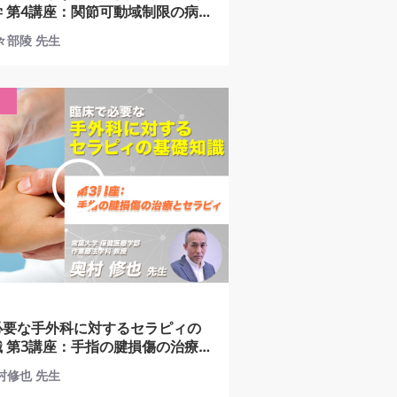
の病
-関節性拘縮のメカニズム-
佐々部陵 先生
必要な手外科に対するセラピィの
治療
ピィ
奥村修也 先生