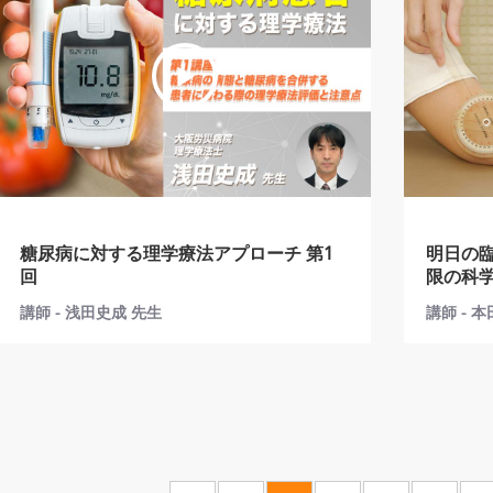
糖尿病に対する理学療法アプローチ 第1
明日の
回
限の科学 第1講座：関節可動域制
は？
講師 - 浅田史成 先生
講師 - 