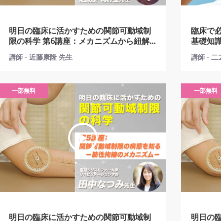
明日の臨床に活かすための関節可動域制
臨床で
限の科学 第6講座：メカニズムから紐解
基礎知識 第5講座：手の関節リウマ
く関節可動域制限へのアプローチ
よる炎
講師 - 近藤康隆 先生
講師 - 
療法後
一部無料
一部無料
明日の臨床に活かすための関節可動域制
明日の