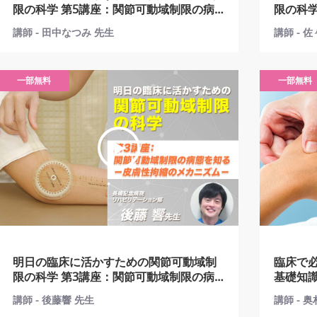
限の科学 第5講座：関節可動域制限の病
限の科学 第4講座：関節可動域制限
態を知る－筋性拘縮のメカニズム－
態を知る
講師 - 田中なつみ 先生
講師 - 
一部無料
一部無料
明日の臨床に活かすための関節可動域制
臨床で
限の科学 第3講座：関節可動域制限の病
基礎知識 第3講座：手指の腱損傷の
態を知る－皮膚性拘縮のメカニズム－
とセラ
講師 - 後藤響 先生
講師 - 