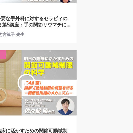
必要な手外科に対するセラピィの
チに
症・変形に対する保存療法・手術
二之宮篤子 先生
のセラピィ
臨床に活かすための関節可動域制