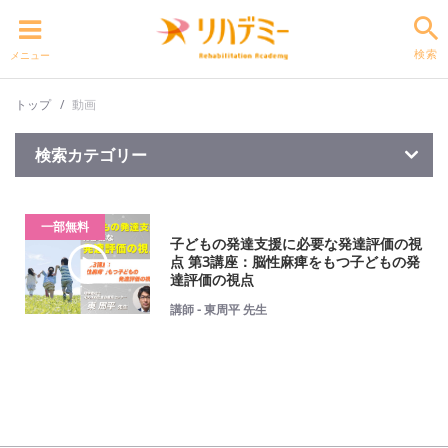
検索
メニュー
トップ
動画
検索カテゴリー
一部無料
子どもの発達支援に必要な発達評価の視
点 第3講座：脳性麻痺をもつ子どもの発
達評価の視点
講師 - 東周平 先生