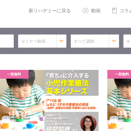
新リハデミーに戻る
動画
コラ
セミナー動画
すべて講師
す
一部無料
一部無料