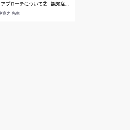
アプローチについて② - 認知症障
L評価・介入 -
田中寛之 先生