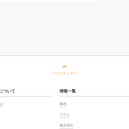
重症度別評価の視点について-
ページトップへ
について
情報一覧
は
動画
コラム
論文紹介