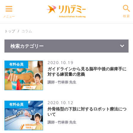
検索
メニュー
トップ
コラム
検索カテゴリー
2020.10.19
有料会員
ガイドラインから見る脳卒中後の麻痺手に
対する練習量の意義
講師 - 竹林崇 先生
2020.10.12
有料会員
外骨格型の下肢に対するロボット療法につ
いて
講師 - 竹林崇 先生