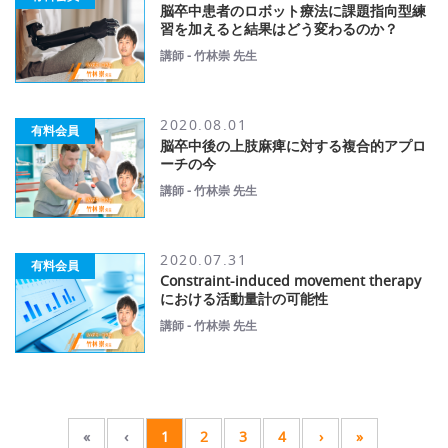
脳卒中患者のロボット療法に課題指向型練
習を加えると結果はどう変わるのか？
講師 - 竹林崇 先生
2020.08.01
有料会員
脳卒中後の上肢麻痺に対する複合的アプロ
ーチの今
講師 - 竹林崇 先生
2020.07.31
有料会員
Constraint-induced movement therapy
における活動量計の可能性
講師 - 竹林崇 先生
«
‹
1
2
3
4
›
»