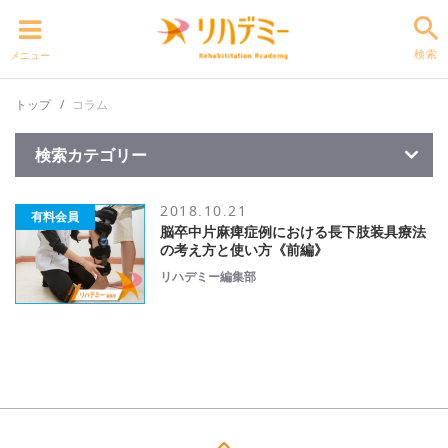
検索
メニュー
トップ
コラム
検索カテゴリー
2018.10.21
有料会員
脳卒中片麻痺症例における長下肢装具療法
の考え方と使い方《前編》
リハデミー編集部