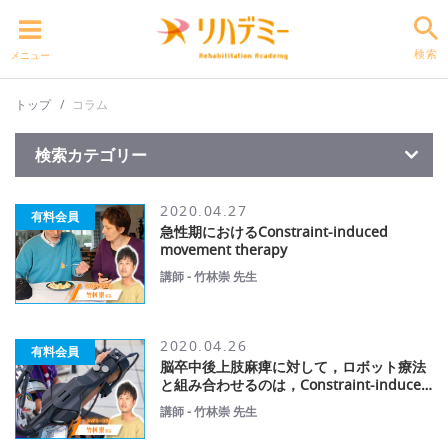
検索
メニュー
トップ
コラム
検索カテゴリー
2020.04.27
有料会員
急性期におけるConstraint-induced
movement therapy
講師 - 竹林崇 先生
2020.04.26
有料会員
脳卒中後上肢麻痺に対して，ロボット療法
と組み合わせるのは，Constraint-induced
movement therapy（CI療法），両手動作
講師 - 竹林崇 先生
練習のどちらが良いか？