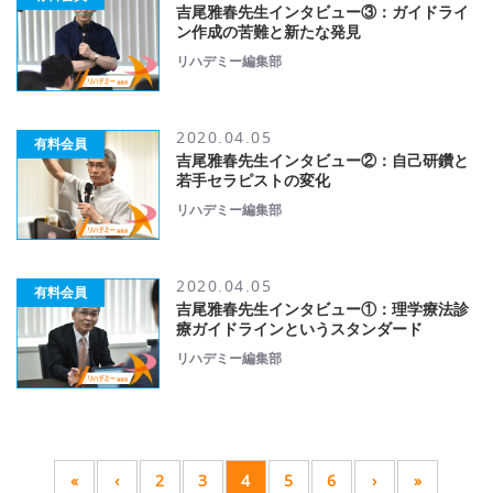
吉尾雅春先生インタビュー③：ガイドライ
ン作成の苦難と新たな発見
リハデミー編集部
2020.04.05
有料会員
吉尾雅春先生インタビュー②：自己研鑽と
若手セラピストの変化
リハデミー編集部
2020.04.05
有料会員
吉尾雅春先生インタビュー①：理学療法診
療ガイドラインというスタンダード
リハデミー編集部
«
‹
2
3
4
5
6
›
»