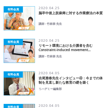
2020.04.25
有料会員
脳卒中後上肢麻痺に対する作業療法の本質
講師 - 竹林崇 先生
2020.04.25
有料会員
リモート環境における介護者を含む
Constraint-induced movement
therapy（CARE-CITE）の現状
講師 - 竹林崇 先生
2020.04.05
有料会員
吉尾雅春先生インタビュー④：今までの体
制を見直し新たな教育の礎を築く
リハデミー編集部
2020.04.05
有料会員